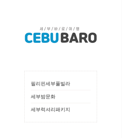
필
24시간 365일
리
핀
세
필리핀세부풀빌라
부
세부밤문화
풀
빌
세부럭셔리패키지
라