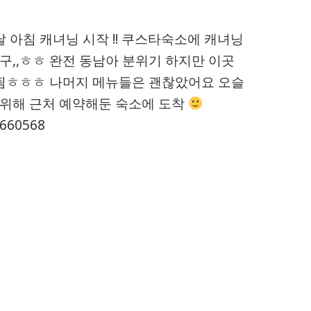
 아침 캐녀닝 시작 !! 쿠스타숙소에 캐녀닝
,,ㅎㅎ 완전 동남아 분위기 하지만 이곳
 됨ㅎㅎㅎ 나머지 메뉴들은 괜찮았어요 오슬
위해 근처 예약해둔 숙소에 도착
1660568