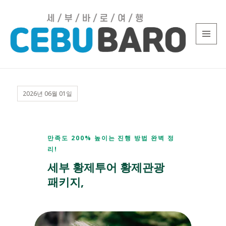
MENU
AND
필
WIDGETS
리
2026년 06월 01일
핀
세
부
풀
만족도 200% 높이는 진행 방법 완벽 정
리!
빌
세부 황제투어 황제관광
라
패키지,