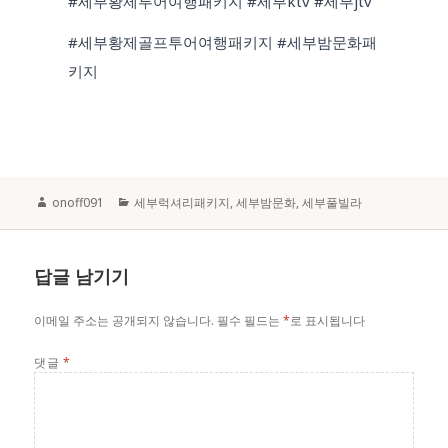
#세부황제투어여행패키지 #세부ktv #세부jtv
#세부황제골프투어여행패키지 #세부밤문화패
키지
Author
Categories
onoff091
세부럭셔리패키지
,
세부밤문화
,
세부풀빌라
답글 남기기
이메일 주소는 공개되지 않습니다.
필수 필드는
*
로 표시됩니다
댓글
*