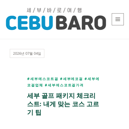
MENU
AND
필
WIDGETS
리
2026년 07월 04일
핀
세
부
풀
#세부에스코트걸 #세부에코걸 #세부에
코걸업체 #세부에스코트걸가격
빌
세부 골프 패키지 체크리
라
스트: 내게 맞는 코스 고르
기 팁