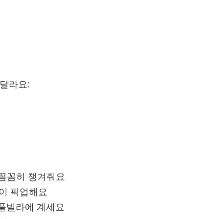
달라요:
을 꼼꼼히 챙겨줘요
량이 픽업해요
 풀빌라에 계세요