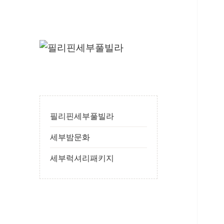
필
24시간 365일
리
핀
세
필리핀세부풀빌라
부
세부밤문화
풀
빌
세부럭셔리패키지
라